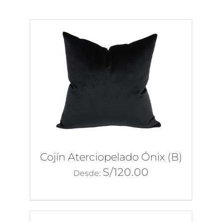
Tips de Diseño
Mi Cuenta
Carrito
Cojín Aterciopelado Ónix (B)
S/
120.00
Desde: