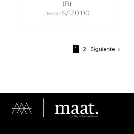
(B)
S/
120.00
Desde:
1
2
Siguiente