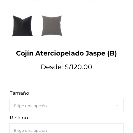
Tips de Diseño
Mi Cuenta
Cojín Aterciopelado Jaspe (B)
Carrito
Desde:
S/
120.00
Tamaño

Relleno
