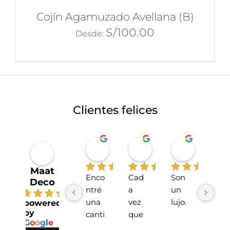
Cojín Agamuzado Avellana (B)
S/
100.00
Desde:
Clientes felices
Miriahan Rivera
Michelle Stucchi
Carmen
hace 1 año
hace 2 años
hace 2 añ
Maat
Enco
Cad
Son 
La 
Deco
ntré 
a 
un 
tien
4.7
una 
vez 
lujo.
da 
powered
by
canti
que 
sup
G
o
o
g
l
e
dad 
he 
r 