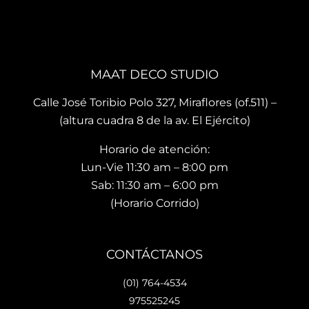
que 
, mis 
cari
te 
cojin
o.
brin
es 
La 
dan 
son 
ubi
en el 
de 
ació
MAAT DECO STUDIO
mo
muy 
n del
men
bue
sho
Calle José Toribio Polo 327, Miraflores (of.511) –
to 
na 
wro
(altura cuadra 8 de la av. El Ejército)
hace 
calid
m es
Horario de atención:
que 
ad y 
de 
te 
de 
facil 
Lun-Vie 11:30 am – 8:00 pm
vaya
preci
acc
Sab: 11:30 am – 6:00 pm
s 
osos 
so y 
(Horario Corrido)
con 
dise
cue
los 
ños.. 
ta 
que 
he 
con 
CONTÁCTANOS
hará 
reco
facil
tu 
men
dad
(01) 764-4534
espa
dad
es 
975525245