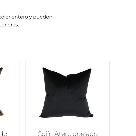
 color entero y pueden
eriores.
ado
Cojín Aterciopelado