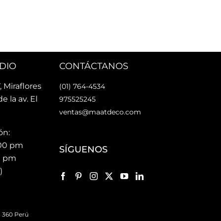
rsonas 
faci
nes Maat!
faci
Lo 
DIO
CONTÁCTANOS
, Miraflores
(01) 764-4534
de la av. El
975525245
ventas@maatdeco.com
ón:
:00 pm
SÍGUENOS
00 pm
)
 360 Perú