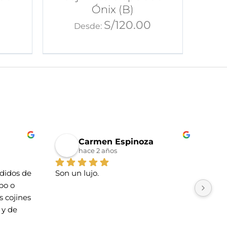
Ónix (B)
0
S/
120.00
Desde:
Carmen Espinoza
hace 2 años
idos de 
Son un lujo.
La t
o o 
Tien
 cojines 
esti
y de 
cari
La u