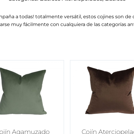
paña a todas! totalmente versátil, estos cojines son de
rse muy fácilmente con cualquiera de las categorías ant
ojín Agamuzado
Cojín Aterciopel