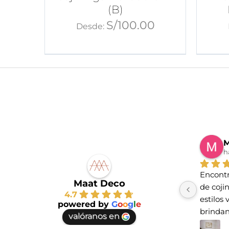
(B)
S/
100.00
Desde:
M
h
Encontr
Maat Deco
de coji
4.7
estilos 
powered by
G
o
o
g
l
e
brindan
valóranos en
te vayas