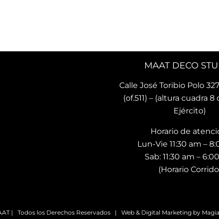
 lindo y único. Me encantó 
recomendado ya a otras pe
ncontrado este lugar 🌟
quienes ya tienen sus coji
MAAT DECO STU
Calle José Toribio Polo 327
(of.511) – (altura cuadra 8 
Ejército)
Horario de atenci
Lun-Vie 11:30 am – 8
Sab: 11:30 am – 6:
(Horario Corrido
AT | Todos los Derechos Reservados | Web & Digital Marketing by
Magia