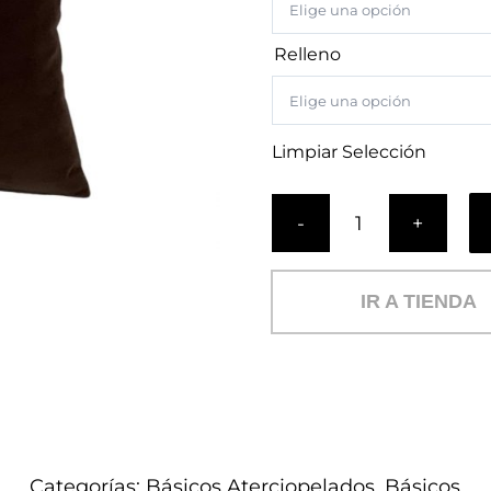
Relleno
Limpiar Selección
Cojín
Aterciopelado
Ópalo
IR A TIENDA
Cacao
(B)
cantidad
Categorías:
Básicos Aterciopelados
,
Básicos