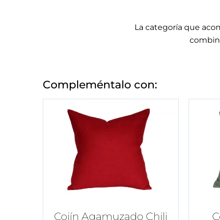
La categoría que acom
combina
Compleméntalo con:
Cojín Agamuzado Chili
C