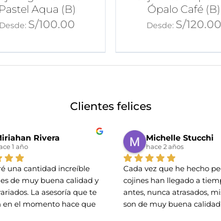
Pastel Aqua (B)
Ópalo Café (B)
S/
100.00
S/
120.0
Desde:
Desde:
Clientes felices
iriahan Rivera
Michelle Stucchi
ace 1 año
hace 2 años
é una cantidad increíble 
Cada vez que he hecho ped
nes de muy buena calidad y 
cojines han llegado a tiemp
variados. La asesoría que te 
antes, nunca atrasados, mis
 en el momento hace que 
son de muy buena calidad 
 con los que hará tu 
preciosos diseños.. he 