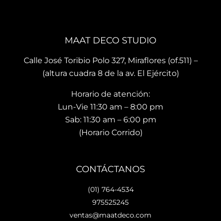
brin
es 
La 
dan 
son 
ubi
en el 
de 
ació
MAAT DECO STUDIO
mo
muy 
n del
men
bue
sho
Calle José Toribio Polo 327, Miraflores (of.511) –
to 
na 
wro
(altura cuadra 8 de la av. El Ejército)
hace 
calid
m es
Horario de atención:
que 
ad y 
de 
te 
de 
facil 
Lun-Vie 11:30 am – 8:00 pm
vaya
preci
acc
Sab: 11:30 am – 6:00 pm
s 
osos 
so y 
(Horario Corrido)
con 
dise
cue
los 
ños.. 
ta 
que 
he 
con 
CONTÁCTANOS
hará 
reco
facil
tu 
men
dad
(01) 764-4534
espa
dad
es 
975525245
cio 
o ya 
para
ventas@maatdeco.com