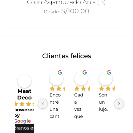
Cojín Agamuzado Anís (B)
S/
100.00
Desde:
Clientes felices
Miriahan Rivera
Michelle Stucchi
Carmen
hace 1 año
hace 2 años
hace 2 añ
Maat
Enco
Cad
Son 
La 
Deco
ntré 
a 
un 
tien
4.7
una 
vez 
lujo.
da 
powered
by
canti
que 
sup
G
o
o
g
l
e
dad 
he 
r 
valóranos en
incre
hech
lind