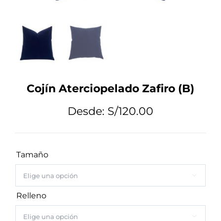
Tips de Diseño
Mi Cuenta
Cojín Aterciopelado Zafiro (B)
Carrito
Desde:
S/
120.00
Tamaño

Relleno
