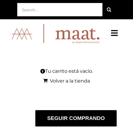
Saltar
Buscar:
al
contenido
Toggl
Navig
Nuestra Marca
Nuestro Lema
Tu carrito está vacío.
Volver a la tienda
Nuestro Producto
Nuestro Servicio
SEGUIR COMPRANDO
Tienda