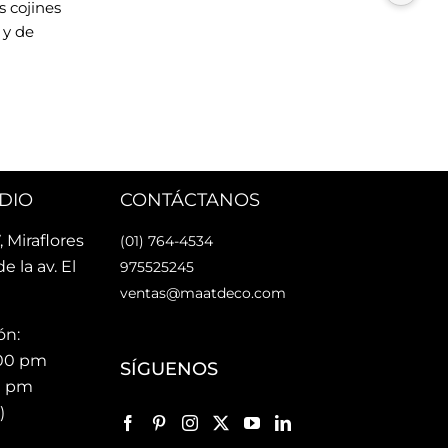
 cojines 
esti
y de 
cari
La u
rsonas 
faci
nes Maat!
faci
Lo 
DIO
CONTÁCTANOS
, Miraflores
(01) 764-4534
de la av. El
975525245
ventas@maatdeco.com
ón:
:00 pm
SÍGUENOS
00 pm
)