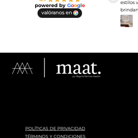
estilos 
powered by
G
o
o
g
l
e
brindan
valóranos en
te vayas
espacio
haber e
POLÍTICAS DE PRIVACIDAD
TÉRMINOS Y CONDICIONES