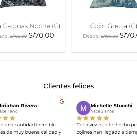
n Caiguas Noche (C)
Cojín Grecia (C
S/
70.00
S/
70
sde:
Desde:
S/
100.00
S/
100.00
Clientes felices
iriahan Rivera
Michelle Stucchi
ace 1 año
hace 2 años
é una cantidad increíble 
Cada vez que he hecho ped
nes de muy buena calidad y 
cojines han llegado a tiemp