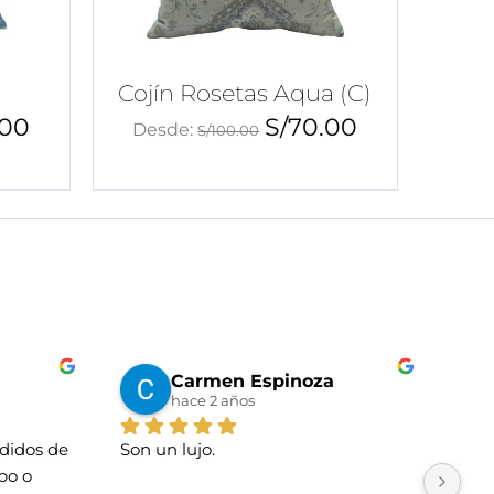
)
Cojín Rosetas Aqua (C)
.00
S/
70.00
Desde:
S/
100.00
Carmen Espinoza
hace 2 años
idos de 
Son un lujo.
La t
o o 
Tien