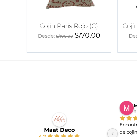
Cojín París Rojo (C)
Cojí
S/
70.00
Desde:
De
S/
100.00
M
h
Encontr
Maat Deco
de coji
4.7