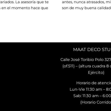
variados. La asesoría que te 
antes, nunca atrasados, mis
 en el momento hace que 
son de muy buena calidad 
 con los que hará tu 
preciosos diseños.. he 
 lindo y único. Me encantó 
recomendado ya a otras pe
ncontrado este lugar 🌟
quienes ya tienen sus coji
MAAT DECO STU
Calle José Toribio Polo 327
(of.511) – (altura cuadra 8 
Ejército)
Horario de atenci
Lun-Vie 11:30 am – 8
Sab: 11:30 am – 6:
(Horario Corrido