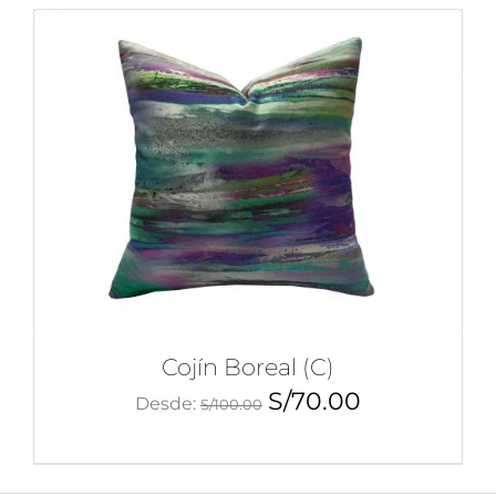
Cojín Boreal (C)
S/
70.00
Desde:
S/
100.00