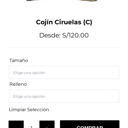
Tips de Diseño
Cojín Ciruelas (C)
Mi Cuenta
Desde:
S/
120.00
Carrito
Tamaño

Relleno

Limpiar Selección