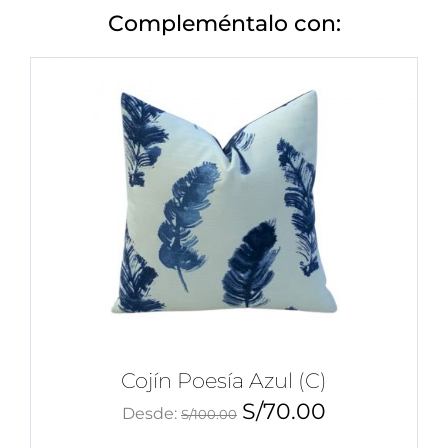
Compleméntalo con:
Cojín Poesía Azul (C)
S/
70.00
Desde:
S/
100.00