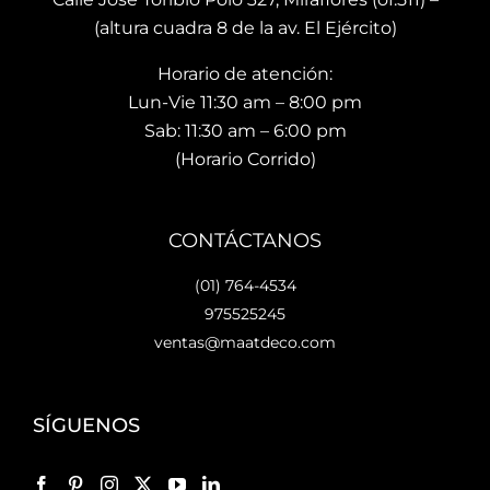
to 
na 
wro
(altura cuadra 8 de la av. El Ejército)
hace 
calid
m es
Horario de atención:
que 
ad y 
de 
te 
de 
facil 
Lun-Vie 11:30 am – 8:00 pm
vaya
preci
acc
Sab: 11:30 am – 6:00 pm
s 
osos 
so y 
(Horario Corrido)
con 
dise
cue
los 
ños.. 
ta 
que 
he 
con 
CONTÁCTANOS
hará 
reco
facil
tu 
men
dad
(01) 764-4534
espa
dad
es 
975525245
cio 
o ya 
para
ventas@maatdeco.com
lindo 
a 
esta
y 
otras 
cion
únic
pers
ar.
SÍGUENOS
o. 
onas 
Lo 
Me 
quie
rec