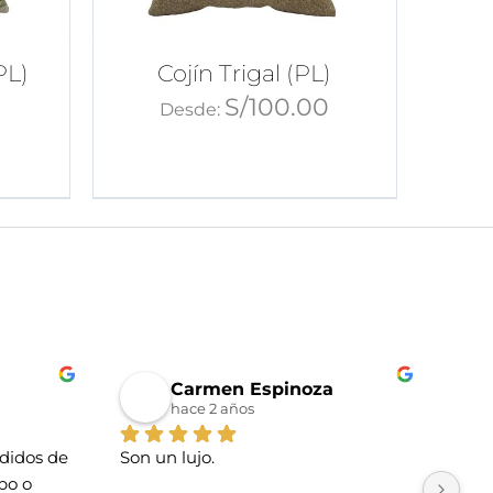
PL)
Cojín Trigal (PL)
0
S/
100.00
Desde:
Carmen Espinoza
hace 2 años
idos de 
Son un lujo.
La t
o o 
Tien