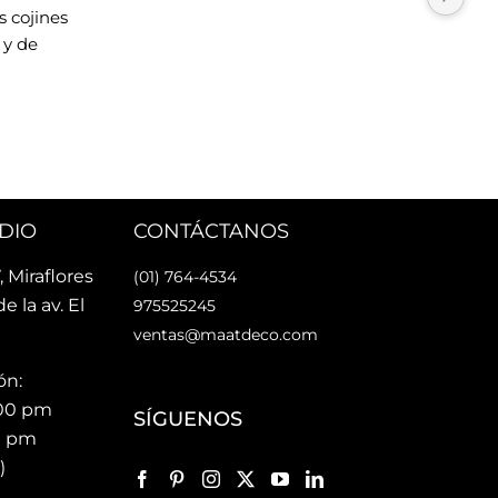
 cojines 
esti
y de 
cari
La u
rsonas 
faci
nes Maat!
faci
Lo 
DIO
CONTÁCTANOS
, Miraflores
(01) 764-4534
de la av. El
975525245
ventas@maatdeco.com
ón:
:00 pm
SÍGUENOS
00 pm
)