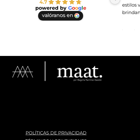
4.7
estilos 
powered by
G
o
o
g
l
e
brindan
valóranos en
te vayas
espacio
haber e
POLÍTICAS DE PRIVACIDAD