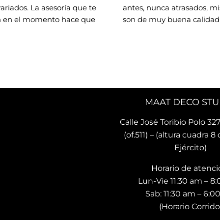
variados. La asesoría que te 
antes, nunca atrasados, mis
 en el momento hace que 
son de muy buena calidad 
 con los que hará tu 
preciosos diseños.. he 
 lindo y único. Me encantó 
recomendado ya a otras pe
ncontrado este lugar 🌟
quienes ya tienen sus coji
MAAT DECO STU
Calle José Toribio Polo 327
(of.511) – (altura cuadra 8 
Ejército)
Horario de atenci
Lun-Vie 11:30 am – 8
Sab: 11:30 am – 6:
(Horario Corrido