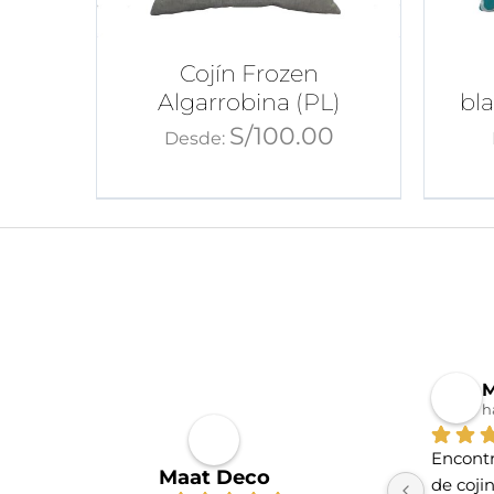
Cojín Frozen
Algarrobina (PL)
bl
S/
100.00
Desde:
M
h
Encontr
Maat Deco
de coji