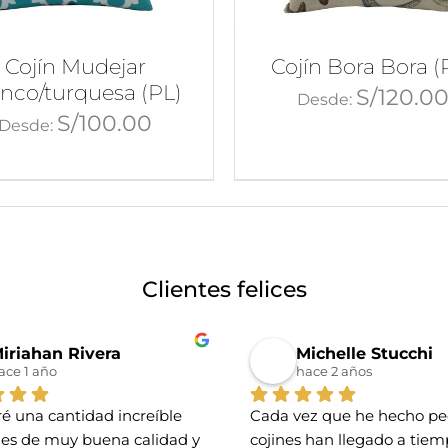
Cojín Mudejar
Cojín Bora Bora (
anco/turquesa (PL)
S/
120.0
Desde:
S/
100.00
Desde:
Clientes felices
iriahan Rivera
Michelle Stucchi
ace 1 año
hace 2 años
é una cantidad increíble 
Cada vez que he hecho ped
nes de muy buena calidad y 
cojines han llegado a tiemp