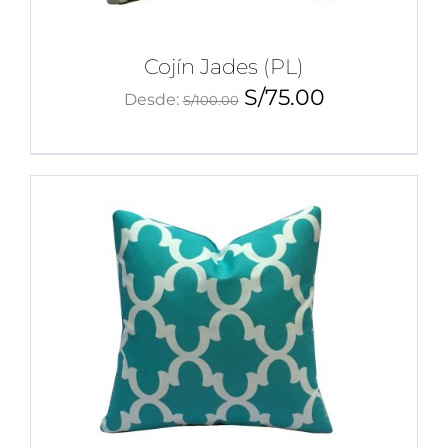
Cojín Jades (PL)
S/
75.00
Desde:
S/
100.00