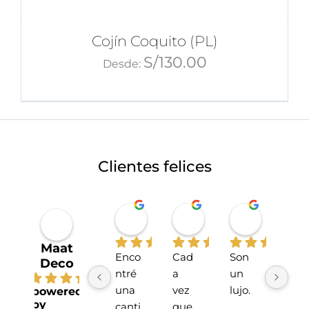
Cojín Coquito (PL)
S/
130.00
Desde:
Clientes felices
Miriahan Rivera
Michelle Stucchi
Carmen
hace 1 año
hace 2 años
hace 2 añ
Maat
Enco
Cad
Son 
La 
Deco
ntré 
a 
un 
tien
4.7
una 
vez 
lujo.
da 
powered
by
canti
que 
sup