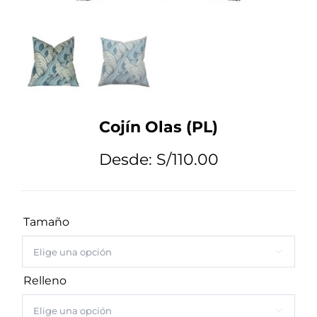
Tips de Diseño
Mi Cuenta
Cojín Olas (PL)
Carrito
Desde:
S/
110.00
Tamaño

Relleno
