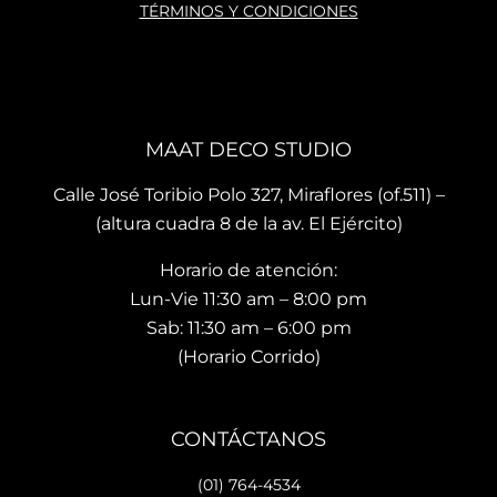
oría 
ados
ho 
TÉRMINOS Y CONDICIONES
que 
, mis 
cari
te 
cojin
o.
brin
es 
La 
dan 
son 
ubi
en el 
de 
ació
MAAT DECO STUDIO
mo
muy 
n del
men
bue
sho
Calle José Toribio Polo 327, Miraflores (of.511) –
to 
na 
wro
(altura cuadra 8 de la av. El Ejército)
hace 
calid
m es
Horario de atención:
que 
ad y 
de 
te 
de 
facil 
Lun-Vie 11:30 am – 8:00 pm
vaya
preci
acc
Sab: 11:30 am – 6:00 pm
s 
osos 
so y 
(Horario Corrido)
con 
dise
cue
los 
ños.. 
ta 
que 
he 
con 
CONTÁCTANOS
hará 
reco
facil
tu 
men
dad
(01) 764-4534