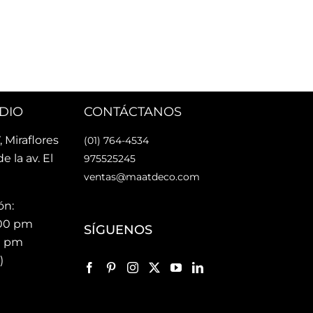
La u
rsonas 
faci
nes Maat!
faci
Lo 
DIO
CONTÁCTANOS
, Miraflores
(01) 764-4534
de la av. El
975525245
ventas@maatdeco.com
ón:
:00 pm
SÍGUENOS
00 pm
)