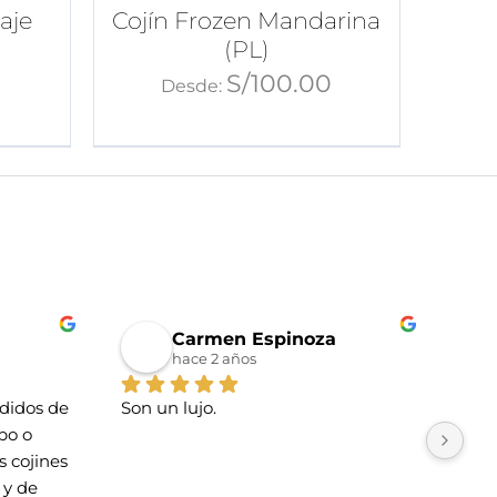
aje
Cojín Frozen Mandarina
(PL)
0
S/
100.00
Desde:
Carmen Espinoza
hace 2 años
idos de 
Son un lujo.
La t
o o 
Tien
 cojines 
esti
y de 
cari