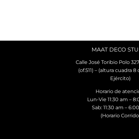
 con los que hará tu 
preciosos diseños.. he 
 lindo y único. Me encantó 
recomendado ya a otras pe
ncontrado este lugar 🌟
quienes ya tienen sus coji
MAAT DECO STU
Calle José Toribio Polo 327
(of.511) – (altura cuadra 8 
Ejército)
Horario de atenci
Lun-Vie 11:30 am – 8
Sab: 11:30 am – 6:
(Horario Corrido