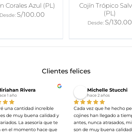
ín Corales Azul (PL)
Cojín Trópico Salv
(PL)
S/
100.00
Desde:
S/
130.0
Desde:
Clientes felices
iriahan Rivera
Michelle Stucchi
ace 1 año
hace 2 años
é una cantidad increíble 
Cada vez que he hecho ped
nes de muy buena calidad y 
cojines han llegado a tiemp
variados. La asesoría que te 
antes, nunca atrasados, mis
 en el momento hace que 
son de muy buena calidad 