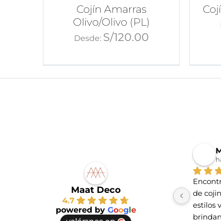
Cojín Amarras
Coj
Olivo/Olivo (PL)
S/
120.00
Desde:
M
h
Encontr
Maat Deco
de coji
4.7
estilos 
powered by
G
o
o
g
l
e
brindan