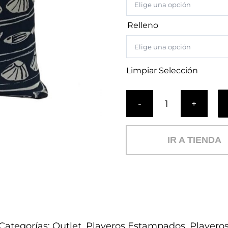
Relleno
Limpiar Selección
Cojín
Humboldt
(PL)
IR A TIENDA
cantidad
Categorías:
Outlet
,
Playeros Estampados
,
Playero