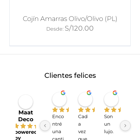
Cojín Amarras Olivo/Olivo (PL)
S/
120.00
Desde:
Clientes felices
Miriahan Rivera
Michelle Stucchi
Carmen
hace 1 año
hace 2 años
hace 2 añ
Maat
Enco
Cad
Son 
La 
Deco
ntré 
a 
un 
tien
4.7
una 
vez 
lujo.
da 
powered
by
canti
que 
sup