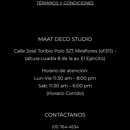
oría 
ados
ho 
TÉRMINOS Y CONDICIONES
que 
, mis 
cari
te 
cojin
o.
brin
es 
La 
dan 
son 
ubi
en el 
de 
ació
MAAT DECO STUDIO
mo
muy 
n del
men
bue
sho
Calle José Toribio Polo 327, Miraflores (of.511) –
to 
na 
wro
(altura cuadra 8 de la av. El Ejército)
hace 
calid
m es
Horario de atención:
que 
ad y 
de 
te 
de 
facil 
Lun-Vie 11:30 am – 8:00 pm
vaya
preci
acc
Sab: 11:30 am – 6:00 pm
s 
osos 
so y 
(Horario Corrido)
con 
dise
cue
los 
ños.. 
ta 
que 
he 
con 
CONTÁCTANOS
hará 
reco
facil
tu 
men
dad
(01) 764-4534