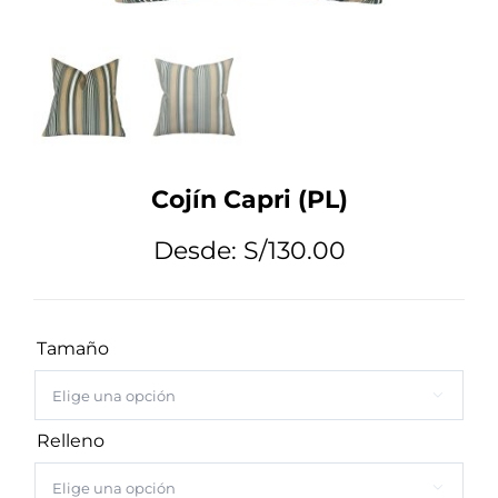
Tips de Diseño
Mi Cuenta
Cojín Capri (PL)
Carrito
Desde:
S/
130.00
Tamaño

Relleno
