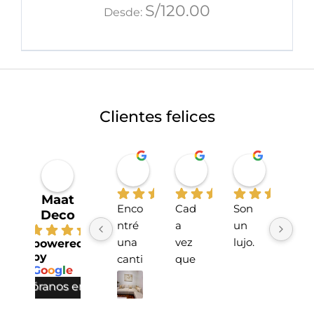
S/
120.00
Desde:
Clientes felices
Miriahan Rivera
Michelle Stucchi
Carmen
hace 1 año
hace 2 años
hace 2 añ
Maat
Enco
Cad
Son 
La 
Deco
ntré 
a 
un 
tien
4.7
una 
vez 
lujo.
da 
powered
by
canti
que 
sup
G
o
o
g
l
e
dad 
he 
r 
valóranos en
incre
hech
lind
íble 
o 
!