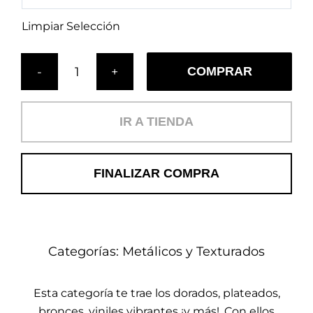
Limpiar Selección
COMPRAR
Cojín
Granate
(MT)
IR A TIENDA
cantidad
FINALIZAR COMPRA
Categorías:
Metálicos y Texturados
Esta categoría te trae los dorados, plateados,
bronces, viniles vibrantes ¡y más!. Con ellos