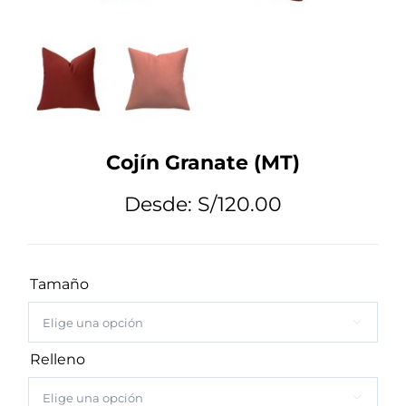
Tips de Diseño
Mi Cuenta
Cojín Granate (MT)
Carrito
Desde:
S/
120.00
Tamaño

Relleno
