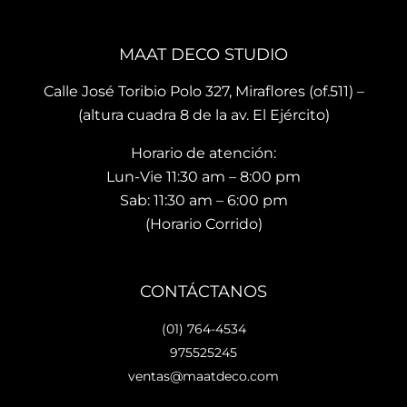
brin
es 
La 
dan 
son 
ubi
en el 
de 
ació
MAAT DECO STUDIO
mo
muy 
n del
men
bue
sho
Calle José Toribio Polo 327, Miraflores (of.511) –
to 
na 
wro
(altura cuadra 8 de la av. El Ejército)
hace 
calid
m es
Horario de atención:
que 
ad y 
de 
te 
de 
facil 
Lun-Vie 11:30 am – 8:00 pm
vaya
preci
acc
Sab: 11:30 am – 6:00 pm
s 
osos 
so y 
(Horario Corrido)
con 
dise
cue
los 
ños.. 
ta 
que 
he 
con 
CONTÁCTANOS
hará 
reco
facil
tu 
men
dad
(01) 764-4534
espa
dad
es 
975525245
cio 
o ya 
para
ventas@maatdeco.com
lindo 
a 
esta