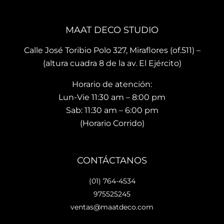
brin
es 
La 
dan 
son 
ubi
en el 
de 
ació
MAAT DECO STUDIO
mo
muy 
n del
men
bue
sho
Calle José Toribio Polo 327, Miraflores (of.511) –
to 
na 
wro
(altura cuadra 8 de la av. El Ejército)
hace 
calid
m es
Horario de atención:
que 
ad y 
de 
te 
de 
facil 
Lun-Vie 11:30 am – 8:00 pm
vaya
preci
acc
Sab: 11:30 am – 6:00 pm
s 
osos 
so y 
(Horario Corrido)
con 
dise
cue
los 
ños.. 
ta 
que 
he 
con 
CONTÁCTANOS
hará 
reco
facil
tu 
men
dad
(01) 764-4534
espa
dad
es 
975525245
cio 
o ya 
para
ventas@maatdeco.com
lindo 
a 
esta