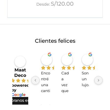
S/
120.00
Desde:
Clientes felices
Miriahan Rivera
Michelle Stucchi
Carmen
hace 1 año
hace 2 años
hace 2 añ
Maat
Enco
Cad
Son 
La 
Deco
ntré 
a 
un 
tien
4.7
una 
vez 
lujo.
da 
powered
by
canti
que 
sup
G
o
o
g
l
e
dad 
he 
r 
valóranos en
incre
hech
lind
íble 
o 
!