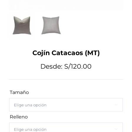
Tips de Diseño
Mi Cuenta
Cojín Catacaos (MT)
Carrito
Desde:
S/
120.00
Tamaño

Relleno
