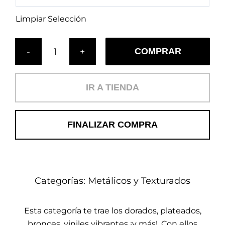
Limpiar Selección
COMPRAR
Cojín
Catacaos
(MT)
IR A TIENDA
cantidad
FINALIZAR COMPRA
Categorías:
Metálicos y Texturados
Esta categoría te trae los dorados, plateados,
bronces, viniles vibrantes ¡y más!. Con ellos