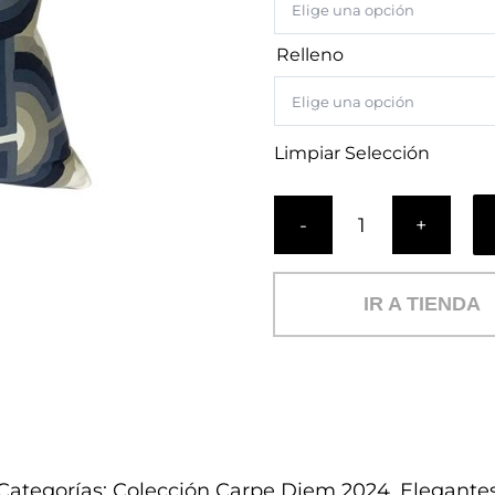
Relleno
Limpiar Selección
Cojín
Omega
Contempo
IR A TIENDA
(E)
cantidad
Categorías:
Colección Carpe Diem 2024
,
Elegante