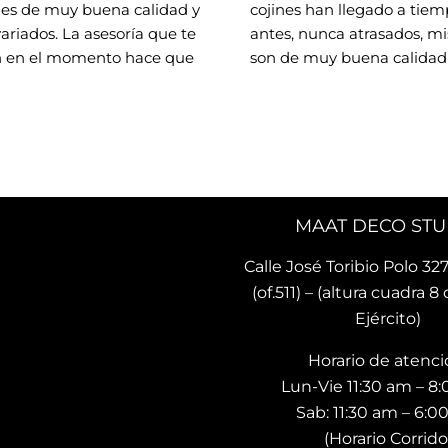
nes de muy buena calidad y 
cojines han llegado a tiemp
variados. La asesoría que te 
antes, nunca atrasados, mis
 en el momento hace que 
son de muy buena calidad 
 con los que hará tu 
preciosos diseños.. he 
 lindo y único. Me encantó 
recomendado ya a otras pe
ncontrado este lugar 🌟
quienes ya tienen sus coji
MAAT DECO STU
Calle José Toribio Polo 327
(of.511) – (altura cuadra 8 
Ejército)
Horario de atenci
Lun-Vie 11:30 am – 8
Sab: 11:30 am – 6:
(Horario Corrido