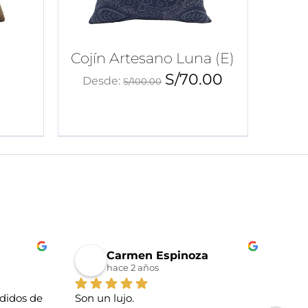
Cojín Artesano Luna (E)
S/
70.00
Desde:
S/
100.00
0
Carmen Espinoza
hace 2 años
idos de 
Son un lujo.
La t