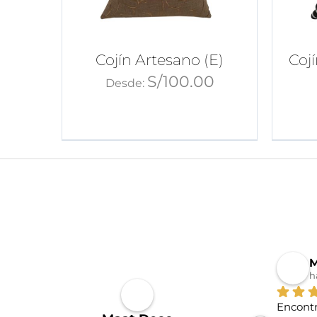
Cojín Artesano (E)
Coj
S/
100.00
Desde:
M
h
Encontr