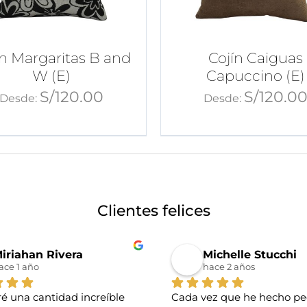
ín Margaritas B and
Cojín Caiguas
W (E)
Capuccino (E)
S/
120.00
S/
120.0
Desde:
Desde:
Clientes felices
iriahan Rivera
Michelle Stucchi
ace 1 año
hace 2 años
é una cantidad increíble 
Cada vez que he hecho ped