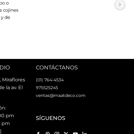
o o 
Tien
 cojines 
esti
y de 
cari
La u
rsonas 
faci
nes Maat!
faci
Lo 
DIO
CONTÁCTANOS
, Miraflores
(01) 764-4534
de la av. El
975525245
ventas@maatdeco.com
ón:
:00 pm
SÍGUENOS
00 pm
)