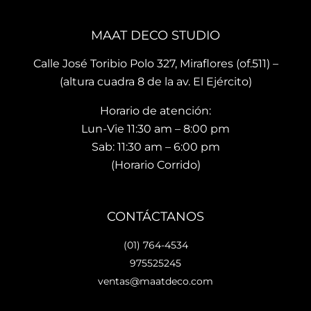
dan 
son 
ubi
en el 
de 
ació
MAAT DECO STUDIO
mo
muy 
n del
men
bue
sho
Calle José Toribio Polo 327, Miraflores (of.511) –
to 
na 
wro
(altura cuadra 8 de la av. El Ejército)
hace 
calid
m es
Horario de atención:
que 
ad y 
de 
te 
de 
facil 
Lun-Vie 11:30 am – 8:00 pm
vaya
preci
acc
Sab: 11:30 am – 6:00 pm
s 
osos 
so y 
(Horario Corrido)
con 
dise
cue
los 
ños.. 
ta 
que 
he 
con 
CONTÁCTANOS
hará 
reco
facil
tu 
men
dad
(01) 764-4534
espa
dad
es 
975525245
cio 
o ya 
para
ventas@maatdeco.com
lindo 
a 
esta