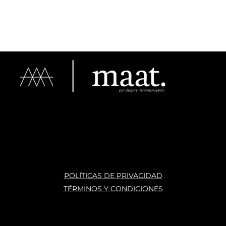
de 
pedi
Tie
cojin
dos 
en 
es 
de 
opci
de 
cojin
ones
muy 
es 
para
bue
han 
tod
na 
llega
s los 
calid
do a 
estil
ad y 
tiem
os y 
estil
po o 
te 
os 
ante
atie
varia
s, 
nde
dos. 
nun
n 
La 
ca 
con 
ases
atras
mu
POLÍTICAS DE PRIVACIDAD
oría 
ados
ho 
TÉRMINOS Y CONDICIONES
que 
, mis 
cari
te 
cojin
o.
brin
es 
La 