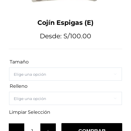
Tips de Diseño
Cojín Espigas (E)
Mi Cuenta
Desde:
S/
100.00
Carrito
Tamaño

Relleno

Limpiar Selección