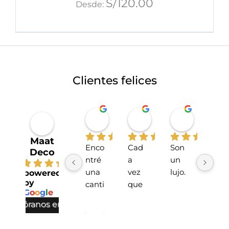
S/
120.00
Desde:
Clientes felices
Miriahan Rivera
Michelle Stucchi
Carmen
hace 1 año
hace 2 años
hace 2 añ
Maat
Enco
Cad
Son 
La 
Deco
ntré 
a 
un 
tien
4.7
una 
vez 
lujo.
da 
powered
by
canti
que 
sup
G
o
o
g
l
e
dad 
he 
r 
valóranos en
incre
hech
lind
íble 
o 
!