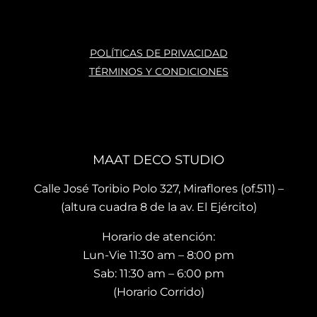
dos. 
nun
n 
La 
ca 
con 
ases
atras
mu
POLÍTICAS DE PRIVACIDAD
oría 
ados
ho 
TÉRMINOS Y CONDICIONES
que 
, mis 
cari
te 
cojin
o.
brin
es 
La 
dan 
son 
ubi
en el 
de 
ació
MAAT DECO STUDIO
mo
muy 
n del
men
bue
sho
Calle José Toribio Polo 327, Miraflores (of.511) –
to 
na 
wro
(altura cuadra 8 de la av. El Ejército)
hace 
calid
m es
Horario de atención:
que 
ad y 
de 
te 
de 
facil 
Lun-Vie 11:30 am – 8:00 pm
vaya
preci
acc
Sab: 11:30 am – 6:00 pm
s 
osos 
so y 
(Horario Corrido)
con 
dise
cue