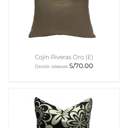
Cojín Riveras Oro (E)
S/
70.00
Desde:
S/
100.00