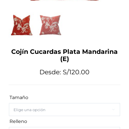
Tips de Diseño
Mi Cuenta
Cojín Cucardas Plata Mandarina
Carrito
(E)
Desde:
S/
120.00
Tamaño

Relleno