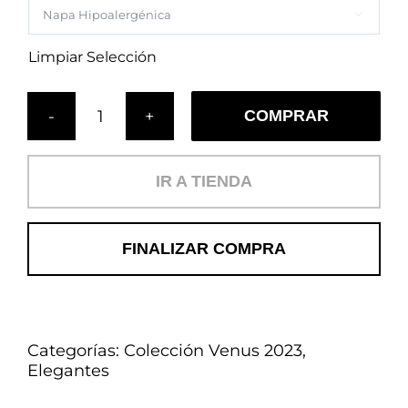

Limpiar Selección
COMPRAR
Cojín
Cucardas
Plata
IR A TIENDA
Mandarina
(E)
cantidad
FINALIZAR COMPRA
Categorías:
Colección Venus 2023
,
Elegantes