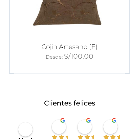
Cojín Artesano (E)
S/
100.00
Desde:
Clientes felices
Miriahan Rivera
Michelle Stucchi
Carmen
hace 1 año
hace 2 años
hace 2 añ