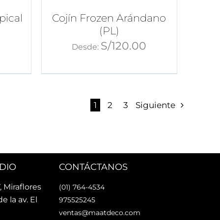
pical
Cojín Frozen Arándano
(PL)
0
S/
120.00
Desde:
1
2
3
Siguiente
DIO
CONTÁCTANOS
, Miraflores
(01) 764-4534
de la av. El
975525245
ventas@maatdeco.com