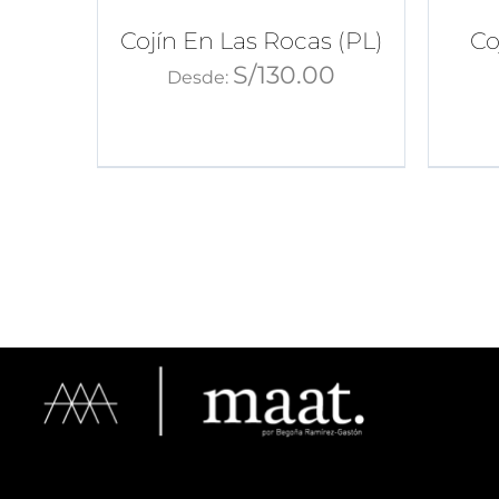
Cojín En Las Rocas (PL)
Co
S/
130.00
Desde: