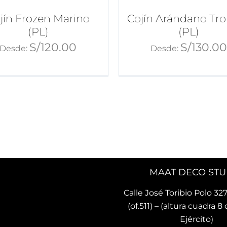
jín Frozen Marino
Cojín Arándano Tro
(PL)
(PL)
S/
120.00
S/
130.0
Desde:
Desde:
MAAT DECO STU
Calle José Toribio Polo 327
(of.511) – (altura cuadra 8 
Ejército)