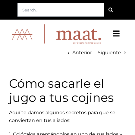
Saltar
Buscar:
al
contenido
Toggl
Navig
Nuestra Marca
Anterior
Siguiente
Nuestro Lema
Cómo sacarle el
Nuestro Producto
jugo a tus cojines
Nuestro Servicio
Aquí te damos algunos secretos para que se
conviertan en tus aliados:
Tienda
1. Colócalos asentándolos en uno de sus lados y