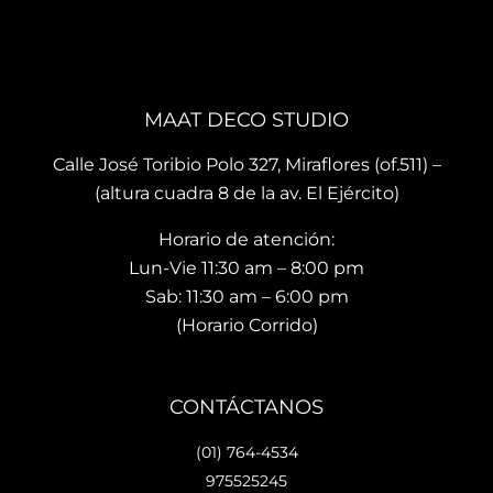
que 
, mis 
cari
te 
cojin
o.
brin
es 
La 
dan 
son 
ubi
en el 
de 
ació
MAAT DECO STUDIO
mo
muy 
n del
men
bue
sho
Calle José Toribio Polo 327, Miraflores (of.511) –
to 
na 
wro
(altura cuadra 8 de la av. El Ejército)
hace 
calid
m es
Horario de atención:
que 
ad y 
de 
te 
de 
facil 
Lun-Vie 11:30 am – 8:00 pm
vaya
preci
acc
Sab: 11:30 am – 6:00 pm
s 
osos 
so y 
(Horario Corrido)
con 
dise
cue
los 
ños.. 
ta 
que 
he 
con 
CONTÁCTANOS
hará 
reco
facil
tu 
men
dad
(01) 764-4534
espa
dad
es 
975525245