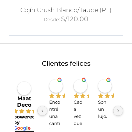
Cojín Crush Blanco/Taupe (PL)
S/
120.00
Desde:
Clientes felices
Miriahan Rivera
Michelle Stucchi
Carmen
hace 1 año
hace 2 años
hace 2 añ
Maat
Enco
Cad
Son 
La 
Deco
ntré 
a 
un 
tien
4.7
una 
vez 
lujo.
da 
powered
by
canti
que 
sup
G
o
o
g
l
e
dad 
he 
r 