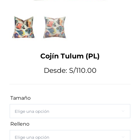
Tips de Diseño
Mi Cuenta
Cojín Tulum (PL)
Carrito
Desde:
S/
110.00
Tamaño

Relleno
