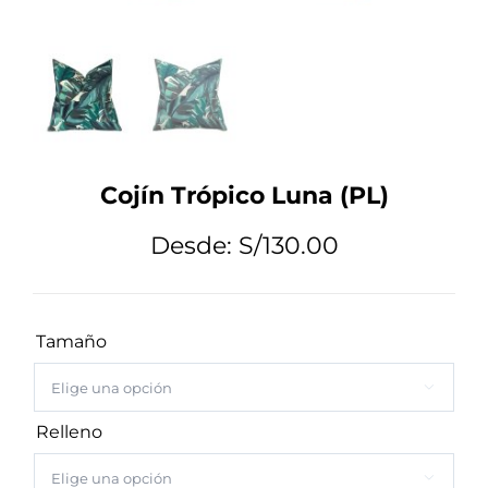
Tips de Diseño
Mi Cuenta
Cojín Trópico Luna (PL)
Carrito
Desde:
S/
130.00
Tamaño

Relleno
