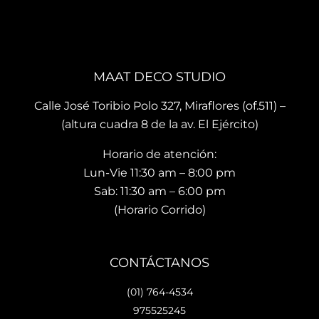
que 
, mis 
cari
te 
cojin
o.
brin
es 
La 
dan 
son 
ubi
en el 
de 
ació
MAAT DECO STUDIO
mo
muy 
n del
men
bue
sho
Calle José Toribio Polo 327, Miraflores (of.511) –
to 
na 
wro
(altura cuadra 8 de la av. El Ejército)
hace 
calid
m es
Horario de atención:
que 
ad y 
de 
te 
de 
facil 
Lun-Vie 11:30 am – 8:00 pm
vaya
preci
acc
Sab: 11:30 am – 6:00 pm
s 
osos 
so y 
(Horario Corrido)
con 
dise
cue
los 
ños.. 
ta 
que 
he 
con 
CONTÁCTANOS
hará 
reco
facil
tu 
men
dad
(01) 764-4534
espa
dad
es 
975525245