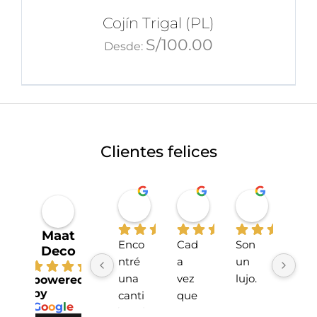
Cojín Trigal (PL)
S/
100.00
Desde:
Clientes felices
Miriahan Rivera
Michelle Stucchi
Carmen
hace 1 año
hace 2 años
hace 2 añ
Maat
Enco
Cad
Son 
La 
Deco
ntré 
a 
un 
tien
4.7
una 
vez 
lujo.
da 
powered
by
canti
que 
sup
G
o
o
g
l
e
dad 
he 
r 