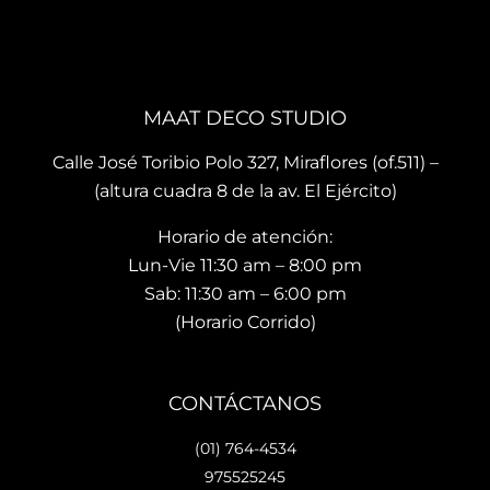
que 
, mis 
cari
te 
cojin
o.
brin
es 
La 
dan 
son 
ubi
en el 
de 
ació
MAAT DECO STUDIO
mo
muy 
n del
men
bue
sho
Calle José Toribio Polo 327, Miraflores (of.511) –
to 
na 
wro
(altura cuadra 8 de la av. El Ejército)
hace 
calid
m es
Horario de atención:
que 
ad y 
de 
te 
de 
facil 
Lun-Vie 11:30 am – 8:00 pm
vaya
preci
acc
Sab: 11:30 am – 6:00 pm
s 
osos 
so y 
(Horario Corrido)
con 
dise
cue
los 
ños.. 
ta 
que 
he 
con 
CONTÁCTANOS
hará 
reco
facil
tu 
men
dad
(01) 764-4534
espa
dad
es 
975525245