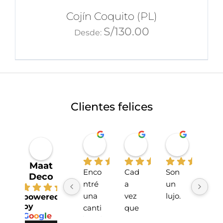
Cojín Coquito (PL)
S/
130.00
Desde:
Clientes felices
Miriahan Rivera
Michelle Stucchi
Carmen
hace 1 año
hace 2 años
hace 2 añ
Maat
Enco
Cad
Son 
La 
Deco
ntré 
a 
un 
tien
4.7
una 
vez 
lujo.
da 
powered
by
canti
que 
sup
G
o
o
g
l
e
dad 
he 
r 