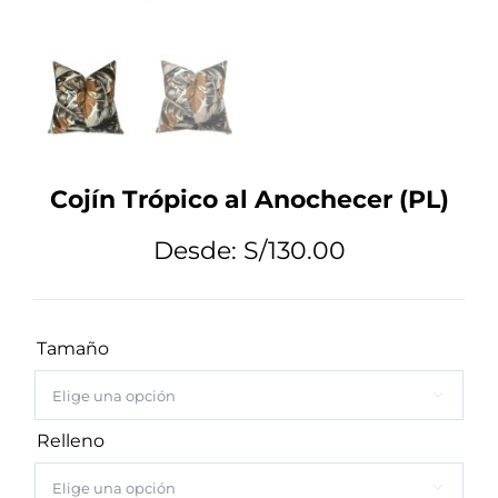
Tips de Diseño
Mi Cuenta
Cojín Trópico al Anochecer (PL)
Carrito
Desde:
S/
130.00
Tamaño

Relleno
