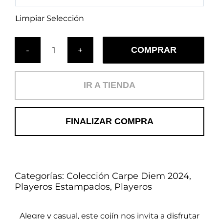
Limpiar Selección
COMPRAR
Cojín
Trópico
al
IR A TIENDA
Anochecer
(PL)
cantidad
FINALIZAR COMPRA
Categorías:
Colección Carpe Diem 2024
,
Playeros Estampados
,
Playeros
Alegre y casual, este cojín nos invita a disfrutar