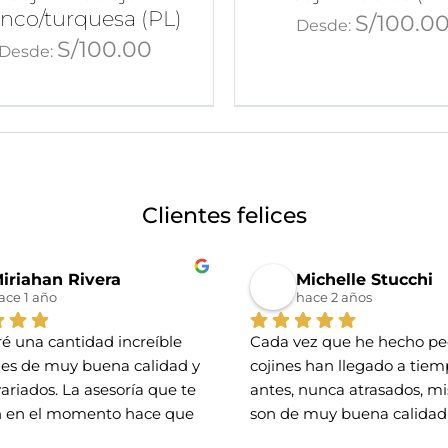
anco/turquesa (PL)
S/
100.0
Desde:
S/
100.00
Desde:
Clientes felices
iriahan Rivera
Michelle Stucchi
ace 1 año
hace 2 años
é una cantidad increíble 
Cada vez que he hecho ped
nes de muy buena calidad y 
cojines han llegado a tiemp
variados. La asesoría que te 
antes, nunca atrasados, mis
 en el momento hace que 
son de muy buena calidad 
 con los que hará tu 
preciosos diseños.. he 