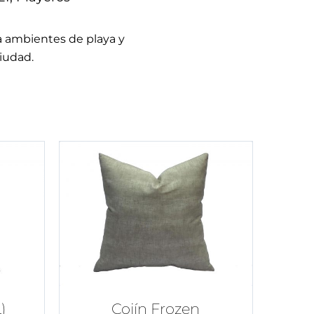
a ambientes de playa y
iudad.
)
Cojín Frozen