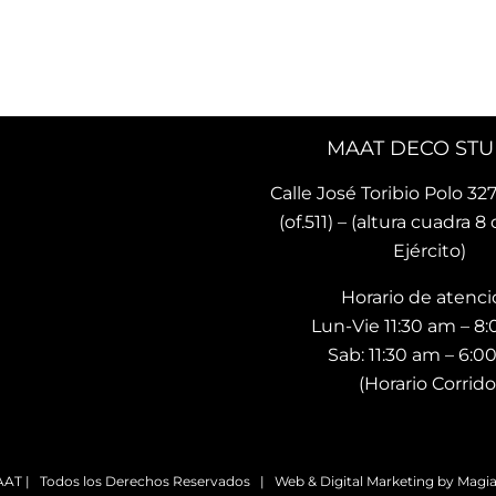
 lindo y único. Me encantó 
recomendado ya a otras pe
ncontrado este lugar 🌟
quienes ya tienen sus coji
MAAT DECO STU
Calle José Toribio Polo 327
(of.511) – (altura cuadra 8 
Ejército)
Horario de atenci
Lun-Vie 11:30 am – 8
Sab: 11:30 am – 6:
(Horario Corrido
AT | Todos los Derechos Reservados | Web & Digital Marketing by
Magia