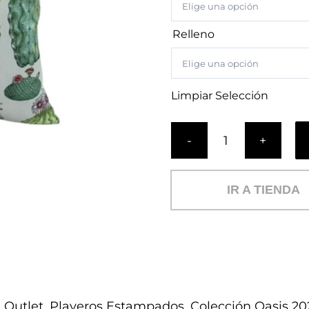
Relleno
Limpiar Selección
Cojín
Oasis
(PL)
IR A TIENDA
cantidad
:
Outlet
,
Playeros Estampados
,
Colección Oasis 20