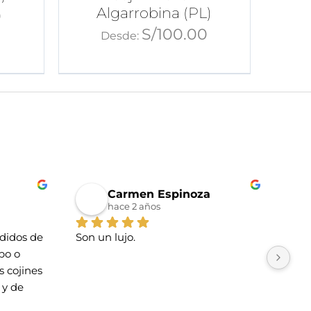
Algarrobina (PL)
0
S/
100.00
Desde:
Carmen Espinoza
hace 2 años
idos de 
Son un lujo.
La t
o o 
Tien
 cojines 
esti
y de 
cari
La u