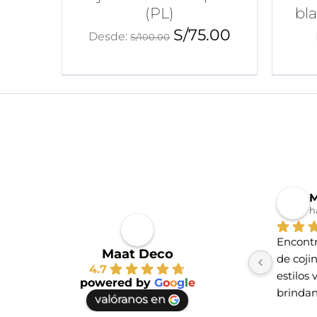
(PL)
bl
S/
75.00
Desde:
S/
100.00
M
h
Encontr
Maat Deco
de coji
4.7
estilos 
powered by
G
o
o
g
l
e
brindan
valóranos en
te vayas