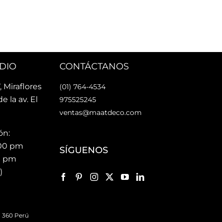
rsonas 
faci
nes Maat!
faci
Lo 
DIO
CONTÁCTANOS
, Miraflores
(01) 764-4534
de la av. El
975525245
ventas@maatdeco.com
ón:
:00 pm
SÍGUENOS
00 pm
)
 360 Perú