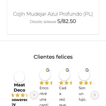
Cojín Mudejar Azul Profundo (PL)
S/
82.50
Desde:
S/
110.00
Clientes felices
Miriahan Rivera
Michelle Stucchi
Carmen
hace 1 año
hace 2 años
hace 2 añ
Maat
Enco
Cad
Son 
La 
Deco
ntré 
a 
un 
tien
4.7
una 
vez 
lujo.
da 
powered
by
canti
que 
sup