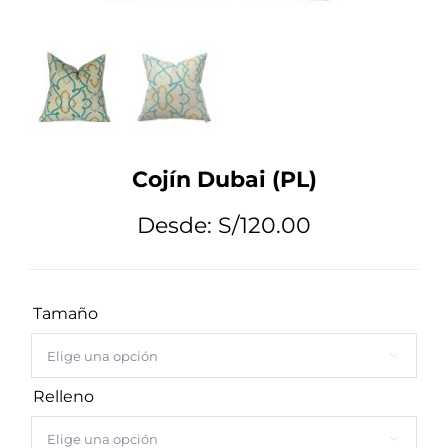
Tips de Diseño
Mi Cuenta
Cojín Dubai (PL)
Carrito
Desde:
S/
120.00
Tamaño

Relleno
