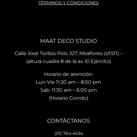
oría 
ados
ho 
TÉRMINOS Y CONDICIONES
que 
, mis 
cari
te 
cojin
o.
brin
es 
La 
dan 
son 
ubi
en el 
de 
ació
MAAT DECO STUDIO
mo
muy 
n del
men
bue
sho
Calle José Toribio Polo 327, Miraflores (of.511) –
to 
na 
wro
(altura cuadra 8 de la av. El Ejército)
hace 
calid
m es
Horario de atención:
que 
ad y 
de 
te 
de 
facil 
Lun-Vie 11:30 am – 8:00 pm
vaya
preci
acc
Sab: 11:30 am – 6:00 pm
s 
osos 
so y 
(Horario Corrido)
con 
dise
cue
los 
ños.. 
ta 
que 
he 
con 
CONTÁCTANOS
hará 
reco
facil
tu 
men
dad
(01) 764-4534