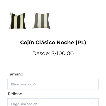
Tips de Diseño
Mi Cuenta
Cojín Clásico Noche (PL)
Carrito
Desde:
S/
100.00
Tamaño

Relleno
