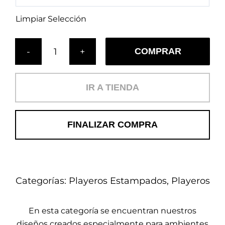
Limpiar Selección
COMPRAR
Cojín
Clásico
Noche
IR A TIENDA
(PL)
cantidad
FINALIZAR COMPRA
Categorías:
Playeros Estampados
,
Playeros
En esta categoría se encuentran nuestros
diseños creados especialmente para ambientes