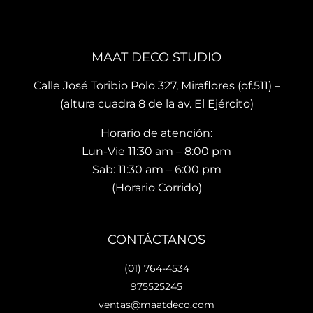
brin
es 
La 
dan 
son 
ubi
en el 
de 
ació
MAAT DECO STUDIO
mo
muy 
n del
men
bue
sho
Calle José Toribio Polo 327, Miraflores (of.511) –
to 
na 
wro
(altura cuadra 8 de la av. El Ejército)
hace 
calid
m es
Horario de atención:
que 
ad y 
de 
te 
de 
facil 
Lun-Vie 11:30 am – 8:00 pm
vaya
preci
acc
Sab: 11:30 am – 6:00 pm
s 
osos 
so y 
(Horario Corrido)
con 
dise
cue
los 
ños.. 
ta 
que 
he 
con 
CONTÁCTANOS
hará 
reco
facil
tu 
men
dad
(01) 764-4534
espa
dad
es 
975525245
cio 
o ya 
para
ventas@maatdeco.com