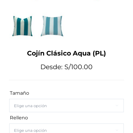
Tips de Diseño
Mi Cuenta
Cojín Clásico Aqua (PL)
Carrito
Desde:
S/
100.00
Tamaño

Relleno
