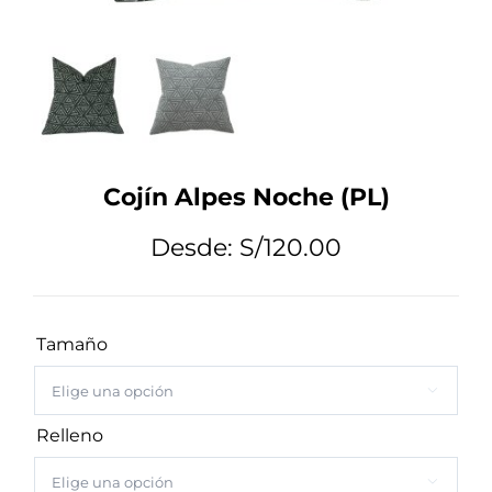
Tips de Diseño
Mi Cuenta
Cojín Alpes Noche (PL)
Carrito
Desde:
S/
120.00
Tamaño

Relleno
