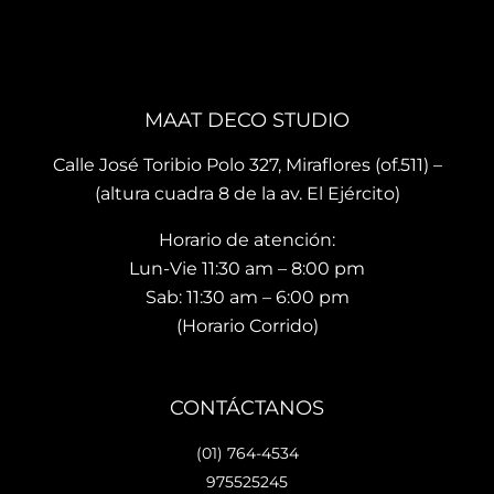
que 
, mis 
cari
te 
cojin
o.
brin
es 
La 
dan 
son 
ubi
en el 
de 
ació
MAAT DECO STUDIO
mo
muy 
n del
men
bue
sho
Calle José Toribio Polo 327, Miraflores (of.511) –
to 
na 
wro
(altura cuadra 8 de la av. El Ejército)
hace 
calid
m es
Horario de atención:
que 
ad y 
de 
te 
de 
facil 
Lun-Vie 11:30 am – 8:00 pm
vaya
preci
acc
Sab: 11:30 am – 6:00 pm
s 
osos 
so y 
(Horario Corrido)
con 
dise
cue
los 
ños.. 
ta 
que 
he 
con 
CONTÁCTANOS
hará 
reco
facil
tu 
men
dad
(01) 764-4534
espa
dad
es 
975525245