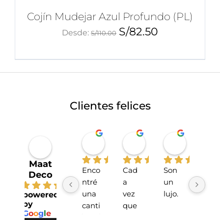
Cojín Mudejar Azul Profundo (PL)
S/
82.50
Desde:
S/
110.00
Clientes felices
Miriahan Rivera
Michelle Stucchi
Carmen
hace 1 año
hace 2 años
hace 2 añ
Maat
Enco
Cad
Son 
La 
Deco
ntré 
a 
un 
tien
4.7
una 
vez 
lujo.
da 
powered
by
canti
que 
sup
G
o
o
g
l
e
dad 
he 
r 