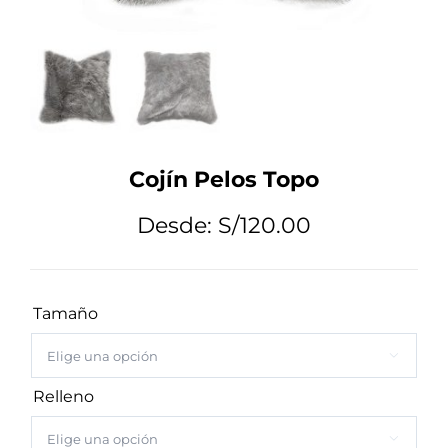
Tips de Diseño
Mi Cuenta
Cojín Pelos Topo
Carrito
Desde:
S/
120.00
Tamaño

Relleno
