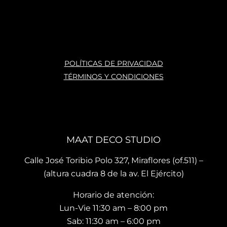
estil
po o 
te 
os 
ante
atie
varia
s, 
nde
dos. 
nun
n 
La 
ca 
con 
ases
atras
mu
POLÍTICAS DE PRIVACIDAD
oría 
ados
ho 
TÉRMINOS Y CONDICIONES
que 
, mis 
cari
te 
cojin
o.
brin
es 
La 
dan 
son 
ubi
en el 
de 
ació
MAAT DECO STUDIO
mo
muy 
n del
men
bue
sho
Calle José Toribio Polo 327, Miraflores (of.511) –
to 
na 
wro
(altura cuadra 8 de la av. El Ejército)
hace 
calid
m es
Horario de atención:
que 
ad y 
de 
te 
de 
facil 
Lun-Vie 11:30 am – 8:00 pm
vaya
preci
acc
Sab: 11:30 am – 6:00 pm