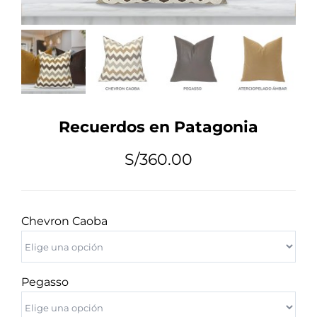
Tips de Diseño
Mi Cuenta
Recuerdos en Patagonia
Carrito
S/
360.00
Chevron Caoba
Pegasso