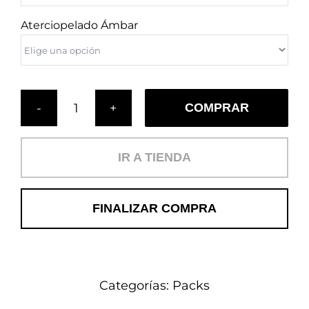
Aterciopelado Ámbar
COMPRAR
Recuerdos
en
Patagonia
IR A TIENDA
cantidad
FINALIZAR COMPRA
Categorías:
Packs