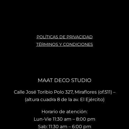
estil
po o 
te 
os 
ante
atie
varia
s, 
nde
dos. 
nun
n 
La 
ca 
con 
ases
atras
mu
POLÍTICAS DE PRIVACIDAD
oría 
ados
ho 
TÉRMINOS Y CONDICIONES
que 
, mis 
cari
te 
cojin
o.
brin
es 
La 
dan 
son 
ubi
en el 
de 
ació
MAAT DECO STUDIO
mo
muy 
n del
men
bue
sho
Calle José Toribio Polo 327, Miraflores (of.511) –
to 
na 
wro
(altura cuadra 8 de la av. El Ejército)
hace 
calid
m es
Horario de atención:
que 
ad y 
de 
te 
de 
facil 
Lun-Vie 11:30 am – 8:00 pm
vaya
preci
acc
Sab: 11:30 am – 6:00 pm