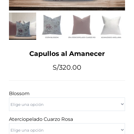
Tips de Diseño
Mi Cuenta
Capullos al Amanecer
Carrito
S/
320.00
Blossom
Aterciopelado Cuarzo Rosa