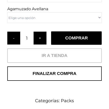
Agamuzado Avellana
COMPRAR
Capullos
al
Amanecer
IR A TIENDA
cantidad
FINALIZAR COMPRA
Categorías:
Packs