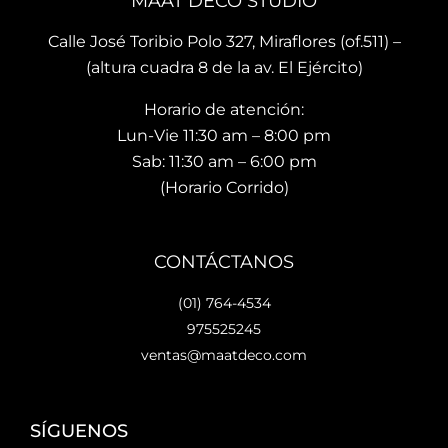
MAAT DECO STUDIO
mo
muy 
n del
men
bue
sho
Calle José Toribio Polo 327, Miraflores (of.511) –
to 
na 
wro
(altura cuadra 8 de la av. El Ejército)
hace 
calid
m es
Horario de atención:
que 
ad y 
de 
te 
de 
facil 
Lun-Vie 11:30 am – 8:00 pm
vaya
preci
acc
Sab: 11:30 am – 6:00 pm
s 
osos 
so y 
(Horario Corrido)
con 
dise
cue
los 
ños.. 
ta 
que 
he 
con 
CONTÁCTANOS
hará 
reco
facil
tu 
men
dad
(01) 764-4534
espa
dad
es 
975525245
cio 
o ya 
para
ventas@maatdeco.com
lindo 
a 
esta
y 
otras 
cion
únic
pers
ar.
SÍGUENOS
o. 
onas 
Lo 