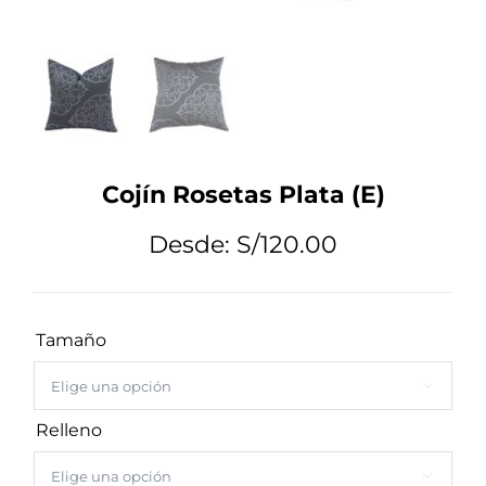
Tips de Diseño
Mi Cuenta
Cojín Rosetas Plata (E)
Carrito
Desde:
S/
120.00
Tamaño

Relleno
