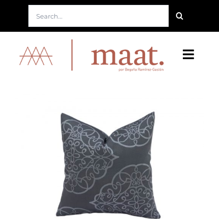
Saltar
Buscar:
al
contenido
Toggl
Navig
Nuestra Marca
Nuestro Lema
Nuestro Producto
Nuestro Servicio
Tienda