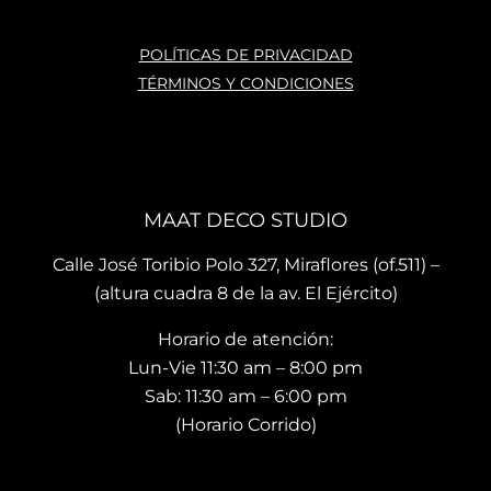
La 
ca 
con 
ases
atras
mu
POLÍTICAS DE PRIVACIDAD
oría 
ados
ho 
TÉRMINOS Y CONDICIONES
que 
, mis 
cari
te 
cojin
o.
brin
es 
La 
dan 
son 
ubi
en el 
de 
ació
MAAT DECO STUDIO
mo
muy 
n del
men
bue
sho
Calle José Toribio Polo 327, Miraflores (of.511) –
to 
na 
wro
(altura cuadra 8 de la av. El Ejército)
hace 
calid
m es
Horario de atención:
que 
ad y 
de 
te 
de 
facil 
Lun-Vie 11:30 am – 8:00 pm
vaya
preci
acc
Sab: 11:30 am – 6:00 pm
s 
osos 
so y 
(Horario Corrido)
con 
dise
cue
los 
ños.. 
ta 