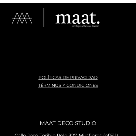
muy 
es 
para
bue
han 
tod
na 
llega
s los 
calid
do a 
estil
ad y 
tiem
os y 
estil
po o 
te 
os 
ante
atie
varia
s, 
nde
dos. 
nun
n 
La 
ca 
con 
ases
atras
mu
POLÍTICAS DE PRIVACIDAD
oría 
ados
ho 
TÉRMINOS Y CONDICIONES
que 
, mis 
cari
te 
cojin
o.
brin
es 
La 
dan 
son 
ubi
en el 
de 
ació
MAAT DECO STUDIO
mo
muy 
n del
men
bue
sho
Calle José Toribio Polo 327, Miraflores (of.511) –