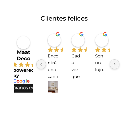
Clientes felices
Miriahan Rivera
Michelle Stucchi
Carmen
hace 1 año
hace 2 años
hace 2 añ
Maat
Enco
Cad
Son 
La 
Deco
ntré 
a 
un 
tien
4.7
una 
vez 
lujo.
da 
powered
by
canti
que 
sup
G
o
o
g
l
e
dad 
he 
r 
valóranos en
incre
hech
lind
íble 
o 
!
de 
pedi
Tie
cojin
dos 
en 
es 
de 
opci
de 
cojin
ones