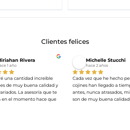
Clientes felices
iriahan Rivera
Michelle Stucchi
ace 1 año
hace 2 años
é una cantidad increíble 
Cada vez que he hecho ped
nes de muy buena calidad y 
cojines han llegado a tiemp
variados. La asesoría que te 
antes, nunca atrasados, mis
 en el momento hace que 
son de muy buena calidad 
 con los que hará tu 
preciosos diseños.. he 
 lindo y único. Me encantó 
recomendado ya a otras pe
ncontrado este lugar 🌟
quienes ya tienen sus coji