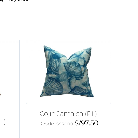
Cojín Jamaica (PL)
L)
S/
97.50
Desde:
S/
130.00
0