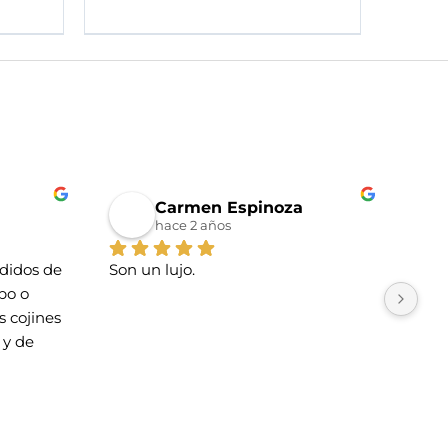
Carmen Espinoza
hace 2 años
idos de 
Son un lujo.
La t
o o 
Tien
 cojines 
esti
y de 
cari
La u
rsonas 
faci
nes Maat!
faci
Lo 