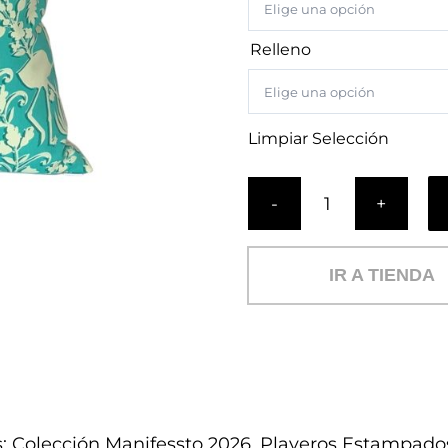
Relleno
Limpiar Selección
Cojín
Miami
Esmeralda
IR A TIENDA
(PL)
cantidad
s:
Colección Manifessto 2026
,
Playeros Estampado