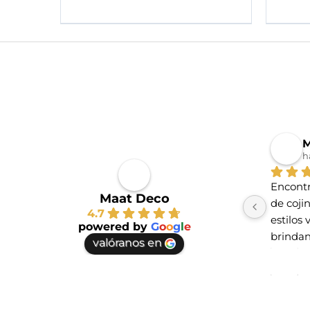
M
h
Encontr
Maat Deco
de coji
4.7
estilos 
powered by
G
o
o
g
l
e
brindan
valóranos en
te vayas
espacio
haber e