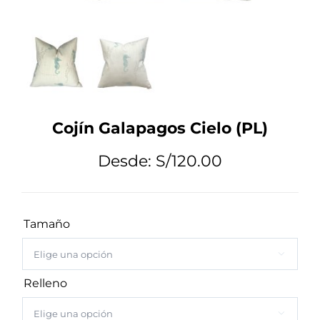
Tips de Diseño
Mi Cuenta
Cojín Galapagos Cielo (PL)
Carrito
Desde:
S/
120.00
Tamaño

Relleno
