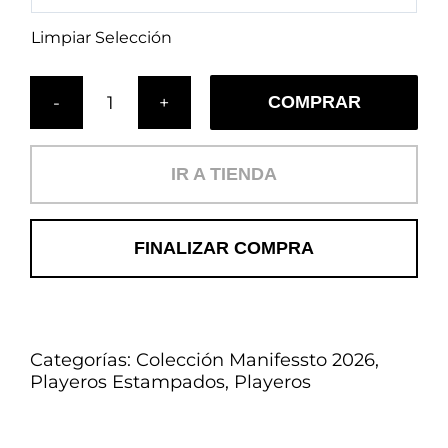
Limpiar Selección
COMPRAR
Cojín
Galapagos
Cielo
IR A TIENDA
(PL)
cantidad
FINALIZAR COMPRA
Categorías:
Colección Manifessto 2026
,
Playeros Estampados
,
Playeros