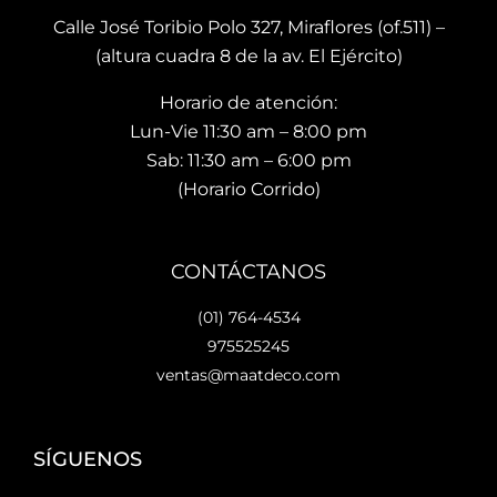
men
bue
sho
Calle José Toribio Polo 327, Miraflores (of.511) –
to 
na 
wro
(altura cuadra 8 de la av. El Ejército)
hace 
calid
m es
Horario de atención:
que 
ad y 
de 
te 
de 
facil 
Lun-Vie 11:30 am – 8:00 pm
vaya
preci
acc
Sab: 11:30 am – 6:00 pm
s 
osos 
so y 
(Horario Corrido)
con 
dise
cue
los 
ños.. 
ta 
que 
he 
con 
CONTÁCTANOS
hará 
reco
facil
tu 
men
dad
(01) 764-4534
espa
dad
es 
975525245
cio 
o ya 
para
ventas@maatdeco.com
lindo 
a 
esta
y 
otras 
cion
únic
pers
ar.
SÍGUENOS
o. 
onas 
Lo 