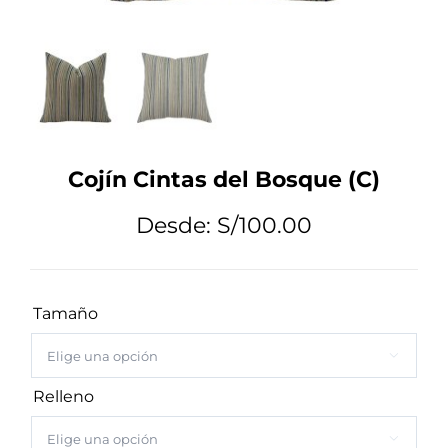
Tips de Diseño
Mi Cuenta
Cojín Cintas del Bosque (C)
Carrito
Desde:
S/
100.00
Tamaño

Relleno
