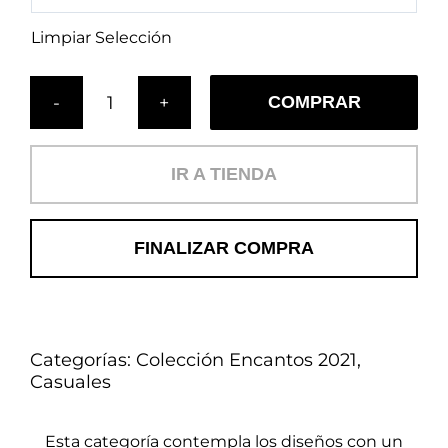
Limpiar Selección
COMPRAR
Cojín
Cintas
del
IR A TIENDA
Bosque
(C)
cantidad
FINALIZAR COMPRA
Categorías:
Colección Encantos 2021
,
Casuales
Esta categoría contempla los diseños con un