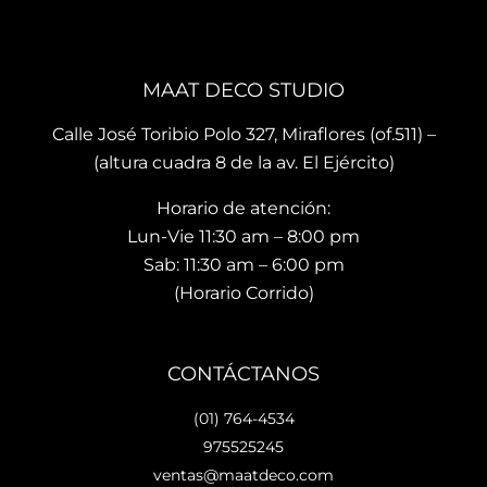
te 
cojin
o.
brin
es 
La 
dan 
son 
ubi
en el 
de 
ació
MAAT DECO STUDIO
mo
muy 
n del
men
bue
sho
Calle José Toribio Polo 327, Miraflores (of.511) –
to 
na 
wro
(altura cuadra 8 de la av. El Ejército)
hace 
calid
m es
Horario de atención:
que 
ad y 
de 
te 
de 
facil 
Lun-Vie 11:30 am – 8:00 pm
vaya
preci
acc
Sab: 11:30 am – 6:00 pm
s 
osos 
so y 
(Horario Corrido)
con 
dise
cue
los 
ños.. 
ta 
que 
he 
con 
CONTÁCTANOS
hará 
reco
facil
tu 
men
dad
(01) 764-4534
espa
dad
es 
975525245
cio 
o ya 
para
ventas@maatdeco.com