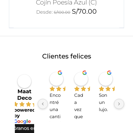
Cojín Poesía Azul (C)
S/
70.00
Desde:
S/
100.00
Clientes felices
Miriahan Rivera
Michelle Stucchi
Carmen
hace 1 año
hace 2 años
hace 2 añ
Maat
Enco
Cad
Son 
La 
Deco
ntré 
a 
un 
tien
4.7
una 
vez 
lujo.
da 
powered
by
canti
que 
sup
G
o
o
g
l
e
dad 
he 
r 
valóranos en
incre
hech
lind