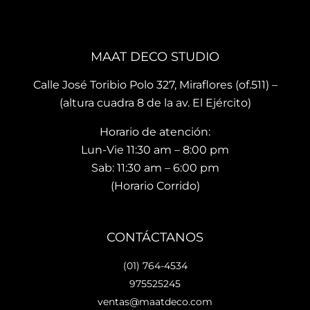
brin
es 
La 
dan 
son 
ubi
en el 
de 
ació
MAAT DECO STUDIO
mo
muy 
n del
men
bue
sho
Calle José Toribio Polo 327, Miraflores (of.511) –
to 
na 
wro
(altura cuadra 8 de la av. El Ejército)
hace 
calid
m es
Horario de atención:
que 
ad y 
de 
te 
de 
facil 
Lun-Vie 11:30 am – 8:00 pm
vaya
preci
acc
Sab: 11:30 am – 6:00 pm
s 
osos 
so y 
(Horario Corrido)
con 
dise
cue
los 
ños.. 
ta 
que 
he 
con 
CONTÁCTANOS
hará 
reco
facil
tu 
men
dad
(01) 764-4534
espa
dad
es 
975525245
cio 
o ya 
para
ventas@maatdeco.com