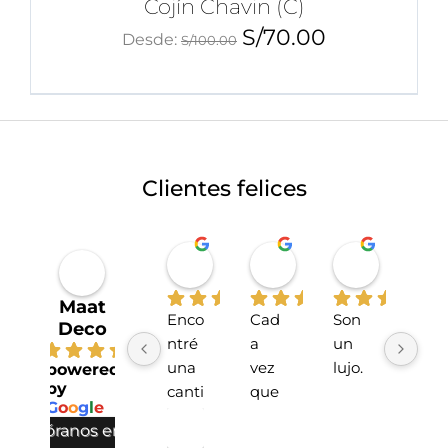
Cojín Chavin (C)
S/
70.00
Desde:
S/
100.00
Clientes felices
Miriahan Rivera
Michelle Stucchi
Carmen
hace 1 año
hace 2 años
hace 2 añ
Maat
Enco
Cad
Son 
La 
Deco
ntré 
a 
un 
tien
4.7
una 
vez 
lujo.
da 
powered
by
canti
que 
sup
G
o
o
g
l
e
dad 
he 
r 
valóranos en
incre
hech
lind