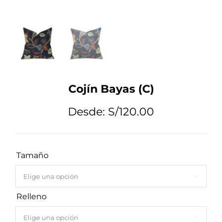
Tips de Diseño
Mi Cuenta
Cojín Bayas (C)
Carrito
Desde:
S/
120.00
Tamaño

Relleno
