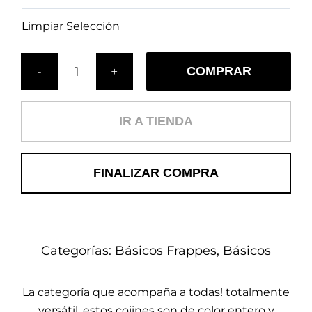
Limpiar Selección
COMPRAR
Cojín
Frappe
Felicidad
IR A TIENDA
(B)
cantidad
FINALIZAR COMPRA
Categorías:
Básicos Frappes
,
Básicos
La categoría que acompaña a todas! totalmente
versátil, estos cojines son de color entero y