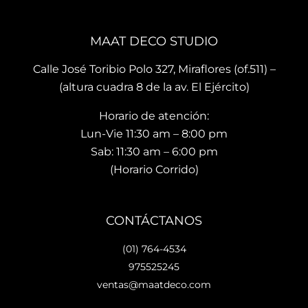
brin
es 
La 
dan 
son 
ubi
en el 
de 
ació
MAAT DECO STUDIO
mo
muy 
n del
men
bue
sho
Calle José Toribio Polo 327, Miraflores (of.511) –
to 
na 
wro
(altura cuadra 8 de la av. El Ejército)
hace 
calid
m es
Horario de atención:
que 
ad y 
de 
te 
de 
facil 
Lun-Vie 11:30 am – 8:00 pm
vaya
preci
acc
Sab: 11:30 am – 6:00 pm
s 
osos 
so y 
(Horario Corrido)
con 
dise
cue
los 
ños.. 
ta 
que 
he 
con 
CONTÁCTANOS
hará 
reco
facil
tu 
men
dad
(01) 764-4534
espa
dad
es 
975525245
cio 
o ya 
para
ventas@maatdeco.com
lindo 
a 
esta