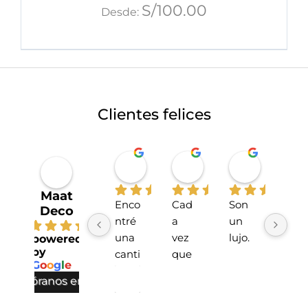
S/
100.00
Desde:
Clientes felices
Miriahan Rivera
Michelle Stucchi
Carmen
hace 1 año
hace 2 años
hace 2 añ
Maat
Enco
Cad
Son 
La 
Deco
ntré 
a 
un 
tien
4.7
una 
vez 
lujo.
da 
powered
by
canti
que 
sup
G
o
o
g
l
e
dad 
he 
r 
valóranos en
incre
hech
lind
íble 
o 
!