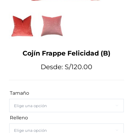
Tips de Diseño
Mi Cuenta
Cojín Frappe Felicidad (B)
Carrito
Desde:
S/
120.00
Tamaño

Relleno
