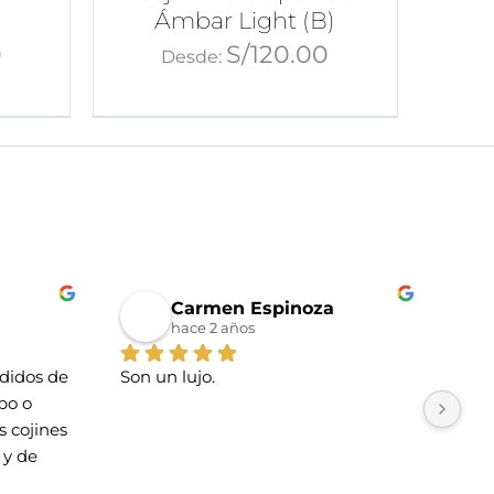
Ámbar Light (B)
0
S/
120.00
Desde:
Carmen Espinoza
hace 2 años
idos de 
Son un lujo.
La t
o o 
Tien
 cojines 
esti
y de 
cari
La u