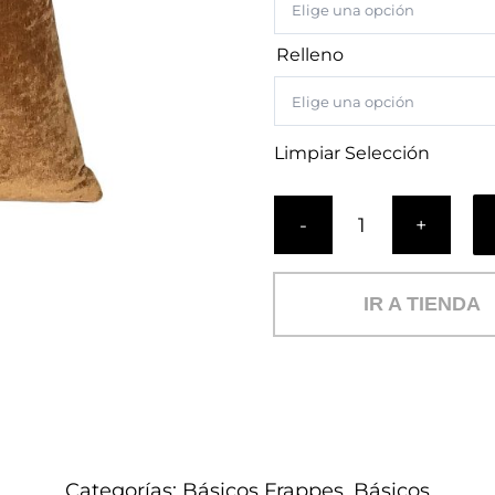
Relleno
Limpiar Selección
Cojín
Frappe
Abundancia
IR A TIENDA
(B)
cantidad
Categorías:
Básicos Frappes
,
Básicos