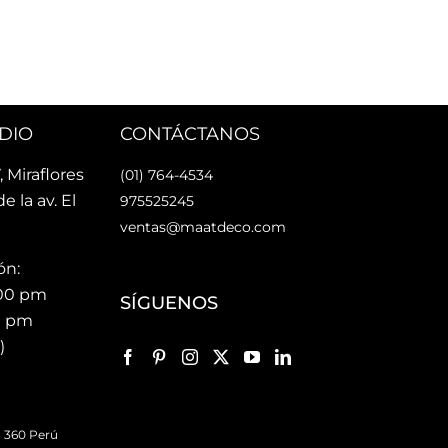
rsonas 
faci
nes Maat!
faci
Lo 
DIO
CONTÁCTANOS
, Miraflores
(01) 764-4534
de la av. El
975525245
ventas@maatdeco.com
ón:
:00 pm
SÍGUENOS
00 pm
)
 360 Perú