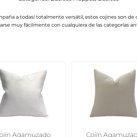
paña a todas! totalmente versátil, estos cojines son de
rse muy fácilmente con cualquiera de las categorías ant
ojín Agamuzado
Cojín Agamuza