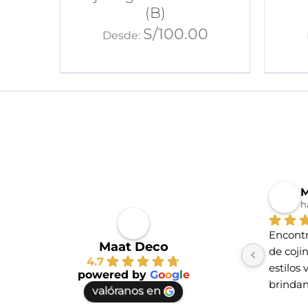
(B)
S/
100.00
Desde:
M
h
Encontr
Maat Deco
de coji
4.7
estilos 
powered by
G
o
o
g
l
e
brindan
valóranos en
te vayas