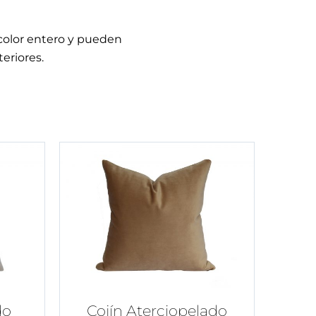
 color entero y pueden
eriores.
do
Cojín Aterciopelado