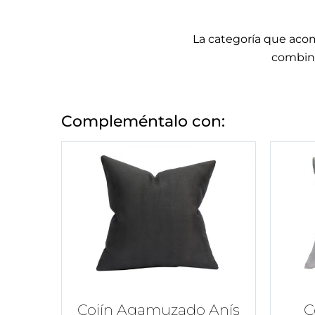
La categoría que acom
combina
Compleméntalo con:
Cojín Agamuzado Anís
C