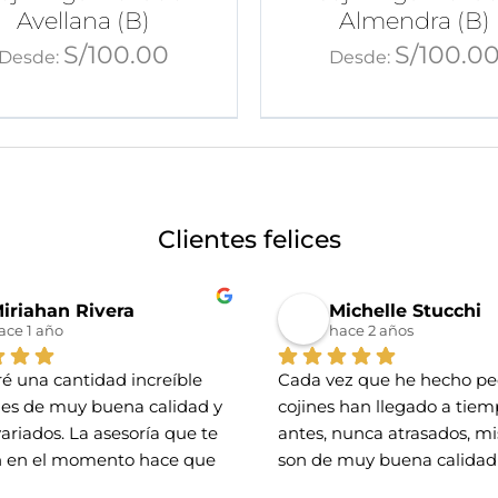
Avellana (B)
Almendra (B)
S/
100.00
S/
100.0
Desde:
Desde:
Clientes felices
iriahan Rivera
Michelle Stucchi
ace 1 año
hace 2 años
é una cantidad increíble 
Cada vez que he hecho ped
nes de muy buena calidad y 
cojines han llegado a tiemp
variados. La asesoría que te 
antes, nunca atrasados, mis
 en el momento hace que 
son de muy buena calidad 
 con los que hará tu 
preciosos diseños.. he 