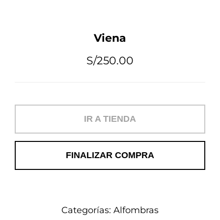
Tips de Diseño
Viena
Mi Cuenta
S/
250.00
Carrito
IR A TIENDA
FINALIZAR COMPRA
Categorías:
Alfombras