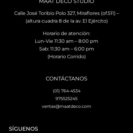
MAAT DECO STUDIO
mo
muy 
n del
men
bue
sho
Calle José Toribio Polo 327, Miraflores (of.511) –
to 
na 
wro
(altura cuadra 8 de la av. El Ejército)
hace 
calid
m es
Horario de atención:
que 
ad y 
de 
te 
de 
facil 
Lun-Vie 11:30 am – 8:00 pm
vaya
preci
acc
Sab: 11:30 am – 6:00 pm
s 
osos 
so y 
(Horario Corrido)
con 
dise
cue
los 
ños.. 
ta 
que 
he 
con 
CONTÁCTANOS
hará 
reco
facil
tu 
men
dad
(01) 764-4534
espa
dad
es 
975525245
cio 
o ya 
para
ventas@maatdeco.com
lindo 
a 
esta
y 
otras 
cion
únic
pers
ar.
SÍGUENOS